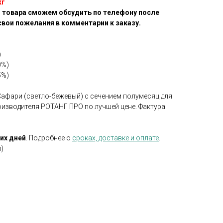
кг
 товара сможем обсудить по телефону после
свои пожелания в комментарии к заказу.
)
0%)
5%)
афари (светло-бежевый) с сечением полумесяц для
оизводителя РОТАНГ ПРО по лучшей цене. Фактура
чих дней
. Подробнее о
сроках, доставке и оплате
.
)