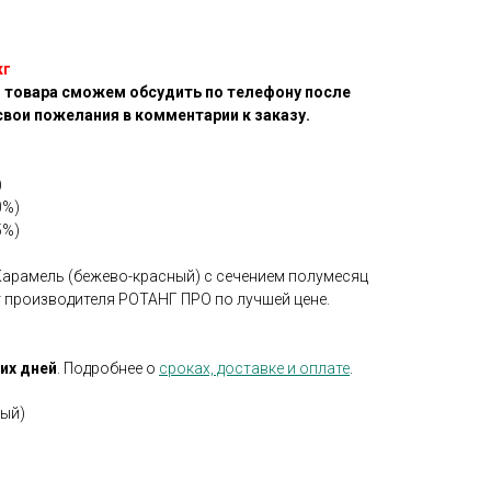
кг
 товара сможем обсудить по телефону после
свои пожелания в комментарии к заказу.
)
0%)
5%)
Карамель (бежево-красный) с сечением полумесяц
 производителя РОТАНГ ПРО по лучшей цене.
.
чих дней
. Подробнее о
сроках, доставке и оплате
.
ый)