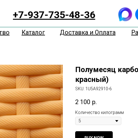
+7-937-735-48-36
тво
Каталог
Доставка и Оплата
Р
Полумесяц карбо
красный)
SKU:
1U5A92910-6
2 100
р.
Количество килограмм